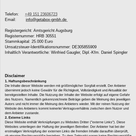
Telefon:     
+49 151 23606723
Email:      
info@getabox-gmbh.de 
Registergericht: Amtsgericht Augsburg

Registernummer: HRB 30551

Stammkapital: 25.000 Euro
Umsatzsteuer-Identifikationsnummer: DE305855909

Inhaltlich Verantwortliche: Winfried Gaugler, Dipl.-Kfm. Daniel Spingler
Disclaimer
1. Haftungsbeschränkung
Die Inhalte dieser Website werden mit größtmöglicher Sorgfalt erstellt. Der Anbieter
übernimmt jedoch keine Gewähr für die Richtigkeit, Vollständigkeit und Aktualität der
bereitgestellten Inhalte. Die Nutzung der Inhalte der Website erfolgt auf eigene Gefahr
des Nutzers. Namentlich gekennzeichnete Beiträge geben die Meinung des jeweiligen
Autors und nicht immer die Meinung des Anbieters wieder. Mit der reinen Nutzung der
Website des Anbieters kommt keinerlei Vertragsverhältnis zwischen dem Nutzer und
dem Anbieter zustande.
2. Externe Links
Diese Website enthält Verknüpfungen zu Websites Dritter ("externe Links"). Diese
Websites unterliegen der Haftung der jeweiligen Betreiber. Der Anbieter hat bei der
erstmaligen Verknüpfung der externen Links die fremden Inhalte daraufhin überprüft,
ob etwaige Rechtsverstöße bestehen. Zu dem Zeitpunkt waren keine Rechtsverstöße