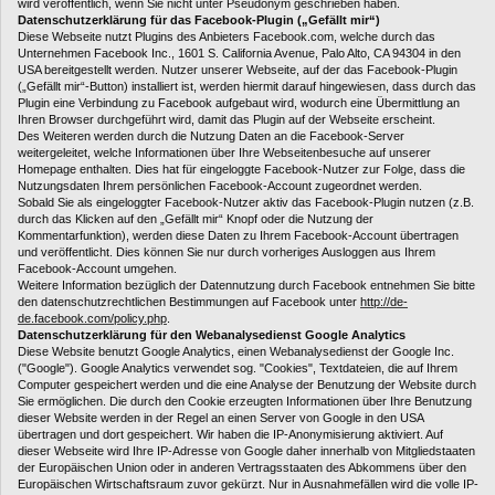
wird veröffentlich, wenn Sie nicht unter Pseudonym geschrieben haben.
Datenschutzerklärung für das Facebook-Plugin („Gefällt mir“)
Diese Webseite nutzt Plugins des Anbieters Facebook.com, welche durch das
Unternehmen Facebook Inc., 1601 S. California Avenue, Palo Alto, CA 94304 in den
USA bereitgestellt werden. Nutzer unserer Webseite, auf der das Facebook-Plugin
(„Gefällt mir“-Button) installiert ist, werden hiermit darauf hingewiesen, dass durch das
Plugin eine Verbindung zu Facebook aufgebaut wird, wodurch eine Übermittlung an
Ihren Browser durchgeführt wird, damit das Plugin auf der Webseite erscheint.
Des Weiteren werden durch die Nutzung Daten an die Facebook-Server
weitergeleitet, welche Informationen über Ihre Webseitenbesuche auf unserer
Homepage enthalten. Dies hat für eingeloggte Facebook-Nutzer zur Folge, dass die
Nutzungsdaten Ihrem persönlichen Facebook-Account zugeordnet werden.
Sobald Sie als eingeloggter Facebook-Nutzer aktiv das Facebook-Plugin nutzen (z.B.
durch das Klicken auf den „Gefällt mir“ Knopf oder die Nutzung der
Kommentarfunktion), werden diese Daten zu Ihrem Facebook-Account übertragen
und veröffentlicht. Dies können Sie nur durch vorheriges Ausloggen aus Ihrem
Facebook-Account umgehen.
Weitere Information bezüglich der Datennutzung durch Facebook entnehmen Sie bitte
den datenschutzrechtlichen Bestimmungen auf Facebook unter
http://de-
de.facebook.com/policy.php
.
Datenschutzerklärung für den Webanalysedienst Google Analytics
Diese Website benutzt Google Analytics, einen Webanalysedienst der Google Inc.
("Google"). Google Analytics verwendet sog. "Cookies", Textdateien, die auf Ihrem
Computer gespeichert werden und die eine Analyse der Benutzung der Website durch
Sie ermöglichen. Die durch den Cookie erzeugten Informationen über Ihre Benutzung
dieser Website werden in der Regel an einen Server von Google in den USA
übertragen und dort gespeichert. Wir haben die IP-Anonymisierung aktiviert. Auf
dieser Webseite wird Ihre IP-Adresse von Google daher innerhalb von Mitgliedstaaten
der Europäischen Union oder in anderen Vertragsstaaten des Abkommens über den
Europäischen Wirtschaftsraum zuvor gekürzt. Nur in Ausnahmefällen wird die volle IP-