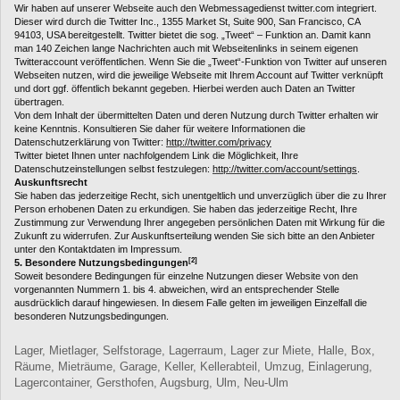
Wir haben auf unserer Webseite auch den Webmessagedienst twitter.com integriert.
Dieser wird durch die Twitter Inc., 1355 Market St, Suite 900, San Francisco, CA
94103, USA bereitgestellt. Twitter bietet die sog. „Tweet“ – Funktion an. Damit kann
man 140 Zeichen lange Nachrichten auch mit Webseitenlinks in seinem eigenen
Twitteraccount veröffentlichen. Wenn Sie die „Tweet“-Funktion von Twitter auf unseren
Webseiten nutzen, wird die jeweilige Webseite mit Ihrem Account auf Twitter verknüpft
und dort ggf. öffentlich bekannt gegeben. Hierbei werden auch Daten an Twitter
übertragen.
Von dem Inhalt der übermittelten Daten und deren Nutzung durch Twitter erhalten wir
keine Kenntnis. Konsultieren Sie daher für weitere Informationen die
Datenschutzerklärung von Twitter:
http://twitter.com/privacy
Twitter bietet Ihnen unter nachfolgendem Link die Möglichkeit, Ihre
Datenschutzeinstellungen selbst festzulegen:
http://twitter.com/account/settings
.
Auskunftsrecht
Sie haben das jederzeitige Recht, sich unentgeltlich und unverzüglich über die zu Ihrer
Person erhobenen Daten zu erkundigen. Sie haben das jederzeitige Recht, Ihre
Zustimmung zur Verwendung Ihrer angegeben persönlichen Daten mit Wirkung für die
Zukunft zu widerrufen. Zur Auskunftserteilung wenden Sie sich bitte an den Anbieter
unter den Kontaktdaten im Impressum.
[2]
5. Besondere Nutzungsbedingungen
Soweit besondere Bedingungen für einzelne Nutzungen dieser Website von den
vorgenannten Nummern 1. bis 4. abweichen, wird an entsprechender Stelle
ausdrücklich darauf hingewiesen. In diesem Falle gelten im jeweiligen Einzelfall die
besonderen Nutzungsbedingungen.
Lager, Mietlager, Selfstorage, Lagerraum, Lager zur Miete, Halle, Box,
Räume, Mieträume, Garage, Keller, Kellerabteil, Umzug, Einlagerung,
Lagercontainer, Gersthofen, Augsburg, Ulm, Neu-Ulm