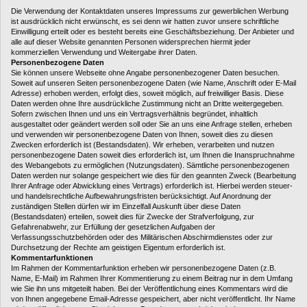
Die Verwendung der Kontaktdaten unseres Impressums zur gewerblichen Werbung
ist ausdrücklich nicht erwünscht, es sei denn wir hatten zuvor unsere schriftliche
Einwilligung erteilt oder es besteht bereits eine Geschäftsbeziehung. Der Anbieter und
alle auf dieser Website genannten Personen widersprechen hiermit jeder
kommerziellen Verwendung und Weitergabe ihrer Daten.
Personenbezogene Daten
Sie können unsere Webseite ohne Angabe personenbezogener Daten besuchen.
Soweit auf unseren Seiten personenbezogene Daten (wie Name, Anschrift oder E-Mail
Adresse) erhoben werden, erfolgt dies, soweit möglich, auf freiwilliger Basis. Diese
Daten werden ohne Ihre ausdrückliche Zustimmung nicht an Dritte weitergegeben.
Sofern zwischen Ihnen und uns ein Vertragsverhältnis begründet, inhaltlich
ausgestaltet oder geändert werden soll oder Sie an uns eine Anfrage stellen, erheben
und verwenden wir personenbezogene Daten von Ihnen, soweit dies zu diesen
Zwecken erforderlich ist (Bestandsdaten). Wir erheben, verarbeiten und nutzen
personenbezogene Daten soweit dies erforderlich ist, um Ihnen die Inanspruchnahme
des Webangebots zu ermöglichen (Nutzungsdaten). Sämtliche personenbezogenen
Daten werden nur solange gespeichert wie dies für den geannten Zweck (Bearbeitung
Ihrer Anfrage oder Abwicklung eines Vertrags) erforderlich ist. Hierbei werden steuer-
und handelsrechtliche Aufbewahrungsfristen berücksichtigt. Auf Anordnung der
zuständigen Stellen dürfen wir im Einzelfall Auskunft über diese Daten
(Bestandsdaten) erteilen, soweit dies für Zwecke der Strafverfolgung, zur
Gefahrenabwehr, zur Erfüllung der gesetzlichen Aufgaben der
Verfassungsschutzbehörden oder des Militärischen Abschirmdienstes oder zur
Durchsetzung der Rechte am geistigen Eigentum erforderlich ist.
Kommentarfunktionen
Im Rahmen der Kommentarfunktion erheben wir personenbezogene Daten (z.B.
Name, E-Mail) im Rahmen Ihrer Kommentierung zu einem Beitrag nur in dem Umfang
wie Sie ihn uns mitgeteilt haben. Bei der Veröffentlichung eines Kommentars wird die
von Ihnen angegebene Email-Adresse gespeichert, aber nicht veröffentlicht. Ihr Name