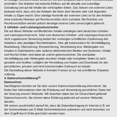
ersichtlich. Der Anbieter hat keinerlei Einfluss auf die aktuelle und zukünftige
Gestaltung und auf die Inhalte der verknüpften Seiten. Das Setzen von externen Links
bedeutet nicht, dass sich der Anbieter die hinter dem Verweis oder Link liegenden
Inhalte zu Eigen macht. Eine ständige Kontrolle der externen Links ist für den Anbieter
ohne konkrete Hinweise auf Rechtsverstöße nicht zumutbar. Bei Kenntnis von
Rechtsverstößen werden jedoch derartige externe Links unverzüglich gelöscht.
3. Urheber- und Leistungsschutzrechte
Die auf dieser Website veröffentlichten Inhalte unterliegen dem deutschen Urheber-
und Leistungsschutzrecht. Jede vom deutschen Urheber- und Leistungsschutzrecht
nicht zugelassene Verwertung bedarf der vorherigen schriftlichen Zustimmung des
Anbieters oder jeweiligen Rechteinhabers. Dies gilt insbesondere für Vervielfältigung,
Bearbeitung, Übersetzung, Einspeicherung, Verarbeitung bzw. Wiedergabe von
Inhalten in Datenbanken oder anderen elektronischen Medien und Systemen. Inhalte
und Rechte Dritter sind dabei als solche gekennzeichnet. Die unerlaubte
Vervielfältigung oder Weitergabe einzelner Inhalte oder kompletter Seiten ist nicht
gestattet und strafbar. Lediglich die Herstellung von Kopien und Downloads für den
persönlichen, privaten und nicht kommerziellen Gebrauch ist erlaubt.
Die Darstellung dieser Website in fremden Frames ist nur mit schriftlicher Erlaubnis
zulässig.
[1]
4. Datenschutzerklärung
Datenschutz
Nachfolgend möchten wir Sie über unsere Datenschutzerklärung informieren. Sie
finden hier Informationen über die Erhebung und Verwendung persönlicher Daten bei
der Nutzung unserer Webseite. Wir beachten dabei das für Deutschland geltende
Datenschutzrecht. Sie können diese Erklärung jederzeit auf unserer Webseite
abrufen.
Wir weisen ausdrücklich darauf hin, dass die Datenübertragung im Internet (z.B. bei
der Kommunikation per E-Mail) Sicherheitslücken aufweisen und nicht lückenlos vor
dem Zugriff durch Dritte geschützt werden kann.