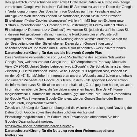
dies gesetzlich vorgeschrieben oder soweit Dritte diese Daten im Auftrag von Google
verarbeiten. Google wird in keinem Fall Ihre IP-Adresse mit anderen Daten der Google
in Verbindung bringen. Das Speichern von Cookies auf Ihrer Festplatte und die
Anzeige von Web Beacons können Sie verhindern, indem Sie in Ihren Browser-
Einstellungen "keine Cookies akzeptieren" wählen (Im MS Internet-Explorer unter
"Extras > Internetoptionen > Datenschutz > Einstellung"; im Firefox unter "Extras >
Einstellungen > Datenschutz > Cookies"); wir weisen Sie jedoch darauf hin, dass Sie
in diesem Fall gegebenenfalls nicht sämtliche Funktionen dieser Website voll
umfänglich nutzen können. Durch die Nutzung dieser Website erklären Sie sich mit
der Bearbeitung der über Sie erhobenen Daten durch Google in der zuvor
beschriebenen Art und Weise und zu dem zuvor benannten Zweck einverstanden.
Datenschutzerklärung für das soziale Netzwerk Google Plus
Diese Webseite verwendet die sog. „G +1“-Schaltfläche des sozialen Netzwerkes
Google Plus, welches von der Google Inc., 1600 Amphitheatre Parkway, Mountain
View, CA 94043, United States betrieben wird („Google“). Die Schaltfläche ist an dem
Zeichen „G +1“ zu erkennen. Wenn Sie bei Google Plus registriert sind, können Sie
mit der „G +1“ Schaltfläche Ihr Interesse an unserer Webseite ausdrücken und Inhalte
von unserer Webseite auf Google Plus teilen. In dem Falle speichert Google sowohl
die Information, dass Sie für einen unserer Inhalte ein „G +1“ gegeben haben, als auch
Informationen über die Seite, die Sie dabei angesehen haben. Ihre „G +1“ können
möglicherweise zusammen mit Ihrem Namen (ggf. auch mit Foto - soweit vorhanden)
bei Google Plus in weiteren Google-Diensten, wie der Google Suche oder Ihrem
Google-Profil, eingeblendet werden.
Zweck und Umfang der Datenerhebung und die weitere Verarbeitung und Nutzung der
Daten durch Google sowie Ihre diesbezüglichen Rechte und
Einstellungsmöglichkeiten zum Schutz Ihrer Privatsphäre entnehmen Sie bitte
Googles Datenschutzhinweisen:
https://www.google.com/intl/de/policies/privacy/
Datenschutzerklärung für die Nutzung von dem Webmessagedienst
twitter.com