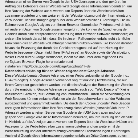
Adresse an einen Server von Google in den USA übertragen und dort gekürzt. Im
Auftrag des Betreibers dieser Website wird Google diese Informationen benutzen, um
Ihre Nutzung der Website auszuwerten, um Reports über die Websiteaktivitäten
zusammenzustellen und um weitere mit der Websitenutzung und der Internetnutzung
verbundene Dienstleistungen gegenüber dem Websitebetreiber zu erbringen. Die im
Rahmen von Google Analytics von Ihrem Browser übermittelte IP-Adresse wird nicht
mit anderen Daten von Google zusammengeführt. Sie können die Speicherung der
Cookies durch eine entsprechende Einstellung Ihrer Browser-Software verhindern; wir
weisen Sie jedoch darauf hin, dass Sie in diesem Fall gegebenenfalls nicht sämtliche
Funktionen dieser Website vollumfänglich werden nutzen können. Sie können darüber
hinaus die Erfassung der durch das Cookie erzeugten und auf Ihre Nutzung der
Website bezogenen Daten (inkl. Ihrer IP-Adresse) an Google sowie die Verarbeitung
dieser Daten durch Google verhindern, indem sie das unter dem folgenden Link
verfügbare Browser-Plugin herunterladen und
installieren:
http://tools.google.com/dlpage/gaoptout?hl=de
Datenschutzerklärung für den Webanzeigendienst Google Adsense
Diese Website benutzt Google Adsense, einen Webanzeigendienst der Google Inc.,
USA ("Google"). Google Adsense verwendet sog. "Cookies" (Textdateien), die auf
Ihrem Computer gespeichert werden und die eine Analyse der Benutzung der Website
durch Sie ermöglicht. Google Adsense verwendet auch sog. "Web Beacons" (kleine
unsichtbare Grafiken) zur Sammlung von Informationen. Durch die Verwendung des
Web Beacons können einfache Aktionen wie der Besucherverkehr auf der Webseite
aufgezeichnet und gesammelt werden. Die durch den Cookie und/oder Web Beacon
erzeugten Informationen über Ihre Benutzung diese Website (einschließlich Ihrer IP-
Adresse) werden an einen Server von Google in den USA übertragen und dort
gespeichert. Google wird diese Informationen benutzen, um Ihre Nutzung der Website
im Hinblick auf die Anzeigen auszuwerten, um Reports über die Websiteaktivitäten und
Anzeigen für die Websitebetreiber zusammenzustellen und um weitere mit der
Websitenutzung und der Internetnutzung verbundene Dienstleistungen zu erbringen.
Auch wird Google diese Informationen gegebenenfalls an Dritte übertragen, sofern